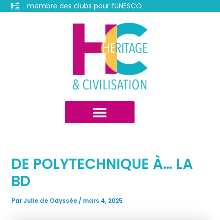
Aller
membre des clubs pour l’UNESCO
au
Navigation
contenu
des
articles
DE POLYTECHNIQUE À… LA
BD
Par
Julie de Odyssée
/
mars 4, 2025