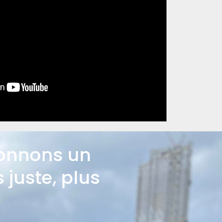
çonnons un
 juste, plus