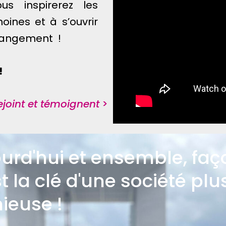
ous inspirerez les
oines et à s’ouvrir
changement !
!
rejoint et témoignent
>
urd'hui et ensemble, fa
t la clé d'une société plus
ieuse !