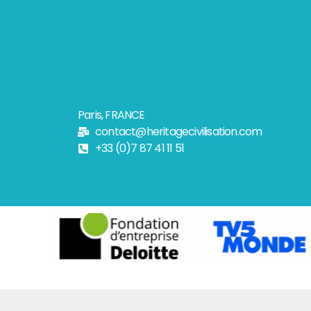
Paris, FRANCE
contact@heritagecivilisation.com
+33 (0)7 87 41 11 51