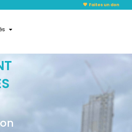
Faites un don
és
NT
ES
ion