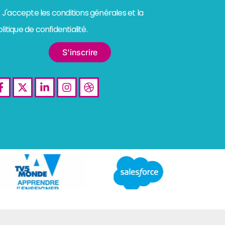
nditions
J'accepte les conditions générales et la
énérales
litique de confidentialité.
S'inscrire
Facebook-
X-
Linkedin-
Instagram
Dribbble
f
twitter
in