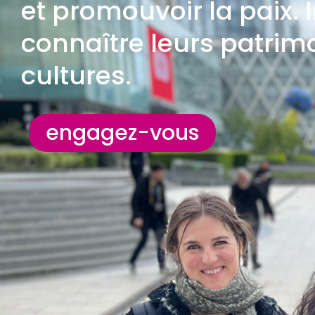
et promouvoir la paix. 
connaître leurs patrimo
cultures.
engagez-vous