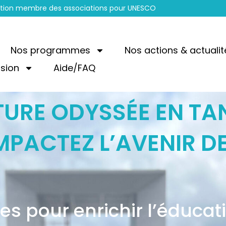
sation membre des associations pour UNESCO
Nos programmes
Nos actions & actualit
ssion
Aide/FAQ
TURE ODYSSÉE EN TA
MPACTEZ L’AVENIR D
es pour enrichir l’éducat