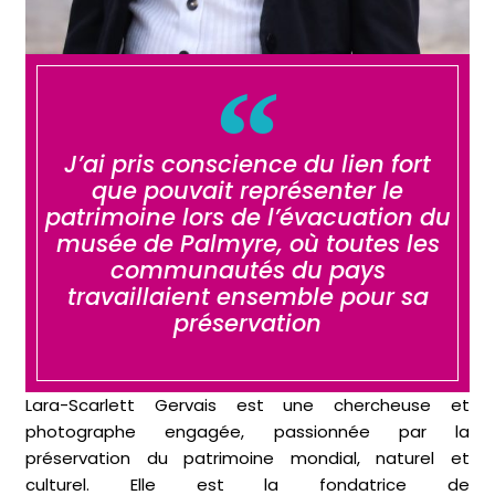
J’ai pris conscience du lien fort
que pouvait représenter le
patrimoine lors de l’évacuation du
musée de Palmyre, où toutes les
communautés du pays
travaillaient ensemble pour sa
préservation
Lara-Scarlett Gervais est une chercheuse et
photographe engagée, passionnée par la
préservation du patrimoine mondial, naturel et
culturel. Elle est la fondatrice de