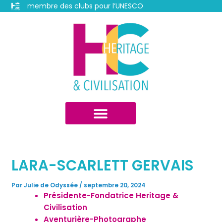
Aller
membre des clubs pour l’UNESCO
au
Navigation
contenu
des
articles
LARA-SCARLETT GERVAIS
Par
Julie de Odyssée
/
septembre 20, 2024
Présidente-Fondatrice Heritage &
Civilisation
Aventurière-Photographe