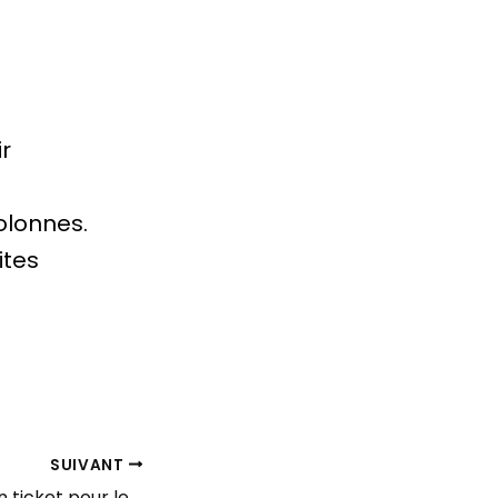
ir
olonnes.
ites
SUIVANT
La Tunisie joue son ticket pour le cinéma positif