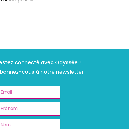
estez connecté avec Odyssée !
bonnez-vous à notre newsletter :
mail
rénom
om