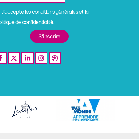
nditions
J'accepte les conditions générales et la
énérales
litique de confidentialité.
S'inscrire
Facebook-
X-
Linkedin-
Instagram
Dribbble
f
twitter
in