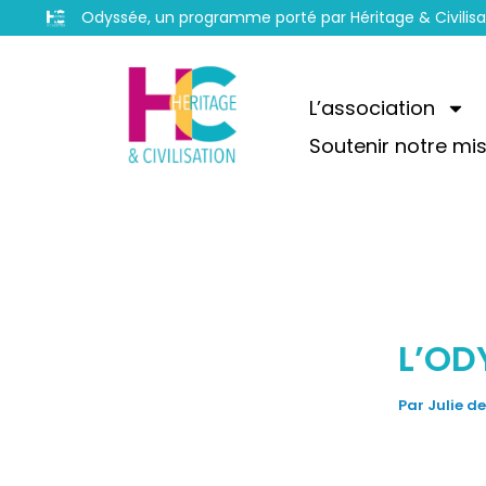
Aller
Odyssée, un programme porté par Héritage & Civili
au
Navigation
contenu
des
L’association
articles
Soutenir notre mi
L’OD
Par
Julie d