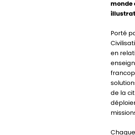
monde d
illustra
Porté p
Civilisa
en relat
enseign
francoph
solution
de la ci
déploie
missions
Chaque 