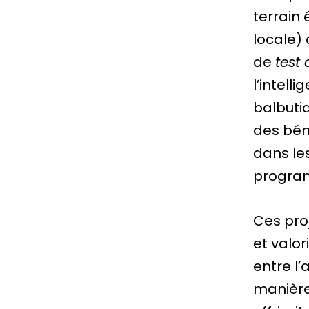
terrain
locale)
de
test
l’intell
balbutia
des bén
dans le
progra
Ces pro
et valo
entre l’
manière