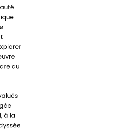
nauté
gique
de
nt
explorer
œuvre
adre du
valués
agée
, à la
Odyssée