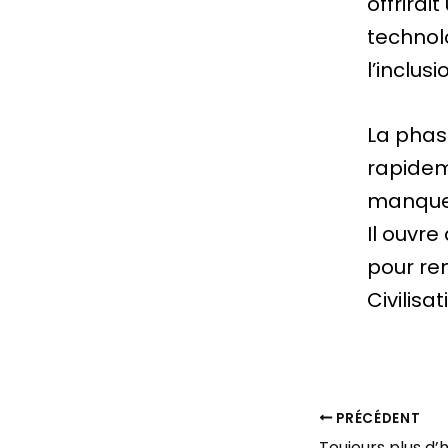
offrirai
technolo
l’inclus
La phase
rapidem
manquer
Il ouvre
pour re
Civilisat
PRÉCÉDENT