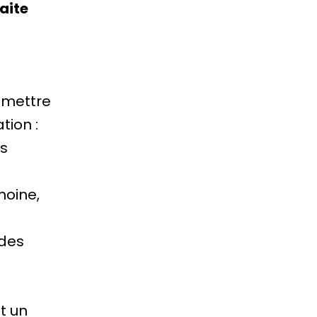
aite
e mettre
tion :
es
moine,
 des
t un