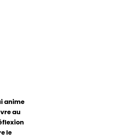
ui anime
ivre au
réflexion
e le