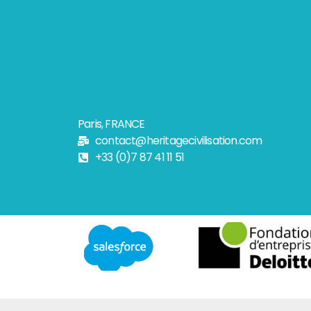
Paris, FRANCE
contact@heritagecivilisation.com
+33 (0)7 87 41 11 51