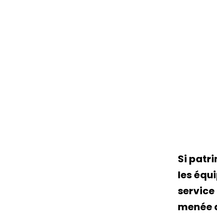
Si patr
les équi
service 
menée a