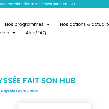
sation membre des associations pour UNESCO
Nos programmes
Nos actions & actualit
ssion
Aide/FAQ
YSSÉE FAIT SON HUB
e Odyssée
/
avril 9, 2025