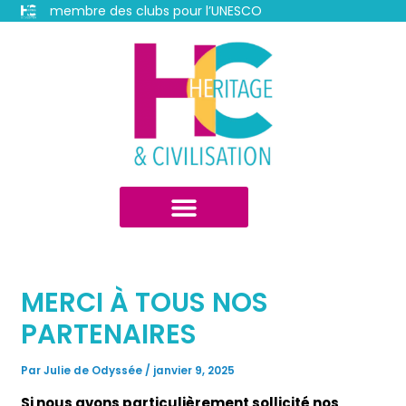
Aller
membre des clubs pour l’UNESCO
au
Navigation
contenu
des
articles
MERCI À TOUS NOS
PARTENAIRES
Par
Julie de Odyssée
/
janvier 9, 2025
Si nous avons particulièrement sollicité nos