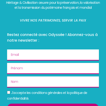
Héritage & Civilisation œuvre pour la préservation, la valorisation
et la transmission du patrimoine français et mondial
VIVRE NOS PATRIMOINES, SERVIR LA PAIX
Restez connecté avec Odyssée ! Abonnez-vous à
notre newsletter :
Email
Prénom
Nom
conditions
J'accepte les conditions générales et la politique de
générales
confidentialité.