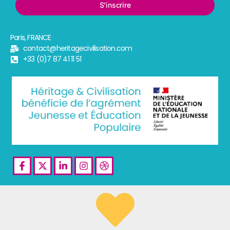
S'inscrire
Paris, FRANCE
contact@heritagecivilisation.com
+33 (0)7 87 41 11 51
Facebook-
X-
Linkedin-
Instagram
Dribbble
f
twitter
in