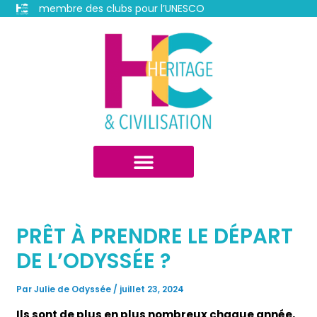
Aller
membre des clubs pour l’UNESCO
au
Navigation
contenu
des
articles
PRÊT À PRENDRE LE DÉPART
DE L’ODYSSÉE ?
Par
Julie de Odyssée
/
juillet 23, 2024
Ils sont de plus en plus nombreux chaque année,